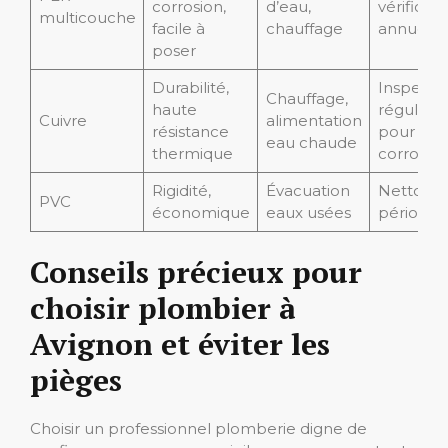
corrosion,
d’eau,
vérificati
multicouche
facile à
chauffage
annuelle
poser
Durabilité,
Inspecti
Chauffage,
haute
régulière
Cuivre
alimentation
résistance
pour
eau chaude
thermique
corrosio
Rigidité,
Évacuation
Nettoya
PVC
économique
eaux usées
périodiq
Conseils précieux pour
choisir plombier à
Avignon et éviter les
pièges
Choisir un professionnel plomberie digne de