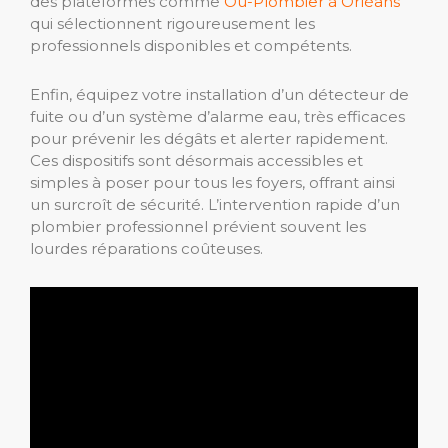
des plateformes comme
Ou-Plombier à Orléans
qui sélectionnent rigoureusement les
professionnels disponibles et compétents.
Enfin, équipez votre installation d’un détecteur de
fuite ou d’un système d’alarme eau, très efficaces
pour prévenir les dégâts et alerter rapidement.
Ces dispositifs sont désormais accessibles et
simples à poser pour tous les foyers, offrant ainsi
un surcroît de sécurité. L’intervention rapide d’un
plombier professionnel prévient souvent les
lourdes réparations coûteuses.