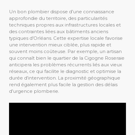
Un bon plombier dispose d’une connaissance
approfondie du territoire, des particularités
techniques propres aux infrastructures locales et
des contraintes liées aux bâtiments anciens
typiques d’Orléans. Cette expertise locale favorise
une intervention mieux ciblée, plus rapide et
souvent moins coûteuse. Par exemple, un artisan
qui connaît bien le quartier de la Cigogne Roseraie
anticipera les problèmes récurrents liés aux vieux
réseaux, ce qui facilite le diagnostic et optimise la
durée d’intervention. La proximité géographique
rend également plus facile la gestion des délais
d’urgence plomberie.