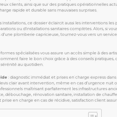
ux clients, ainsi que sur des pratiques opérationnelles actu
 charge rapide et durable sans mauvaises surprises.
 installations, ce dossier éclaircit aussi les interventions 
éparations ou d’installations sanitaires complètes. Alors, si
d’une plomberie capricieuse, tournez-vous vers un service qu
teformes spécialisées vous assure un accès simple à des artis
 comment faire le bon choix grâce à des conseils pratiques
 sérénité au quotidien.
pide
: diagnostic immédiat et prises en charge express dans
devis clair avant intervention, même en cas d’urgence nuit
ofessionnels maîtrisant parfaitement les infrastructures a
ite, débouchage, rénovation sanitaire, installation de chauff
et prise en charge en cas de récidive, satisfaction client assu