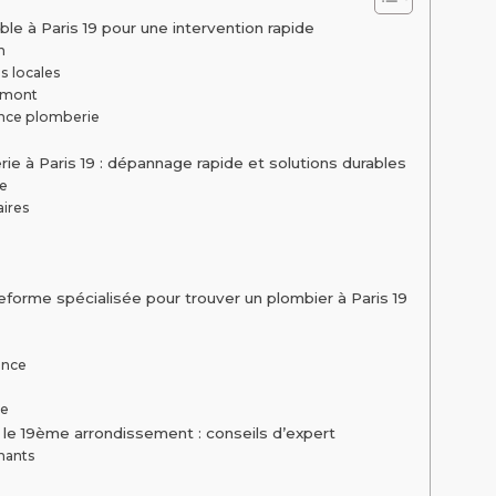
le à Paris 19 pour une intervention rapide
n
s locales
 amont
ence plomberie
ie à Paris 19 : dépannage rapide et solutions durables
te
aires
forme spécialisée pour trouver un plombier à Paris 19
ence
ée
 le 19ème arrondissement : conseils d’expert
enants