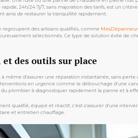
faille. Une fuite ou une panne de chaudière en pleine nuit p
pide, 24h/24 7j/7, sans majoration des tarifs, est un critèr
 ainsi de restaurer la tranquillité rapidement.
gne regroupent des artisans qualifiés, comme
MesDépanneurs
 rigoureusement sélectionnés. Ce type de solution évite de c
et des outils sur place
à même d’assurer une réparation instantanée, sans perte de 
 interventions en urgence comme le débouchage d’une canali
 du plombier à diagnostiquer rapidement la panne et à effectu
qualifié, équipé et réactif, c’est s’assurer d’une interven
taire et entretien chauffage.