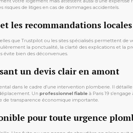
ment votre logement mais attestent aussi d’une expertise 
les risques de litiges en cas de dommages accidentels.
s et les recommandations locales
les que Trustpilot ou les sites spécialisés permettent de véri
iculièrement la ponctualité, la clarté des explications et la p
s évite bien des déconvenues.
osant un devis clair en amont
l dans le cadre d’une intervention plomberie. Il détaille l
de déplacement. Un
professionnel fiable
à Paris 19 s’engage 
rque de transparence économique importante.
onible pour toute urgence plom