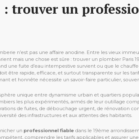
 : trouver un professio
berie n’est pas une affaire anodine. Entre les vieux immeub
varient mais une chose est sûre : trouver un plombier Paris 
uand une fuite d’eau intempestive survient ou que le chauff
it être rapide, efficace, et surtout transparente sur les t
ant et honnête nécessite un savoir-faire particulier, souven
ère unique entre dynamisme urbain et quartiers populair
plombiers les plus expérimentés, armés de leur outillage c
éparations de fuites, de débouchage urgent, de rénovation co
iversité des infrastructures et aux attentes des habitants.
dénicher un
professionnel fiable
dans le 19ème arrondisseme
compétent, comprendre les tarifs applicables et assurer une