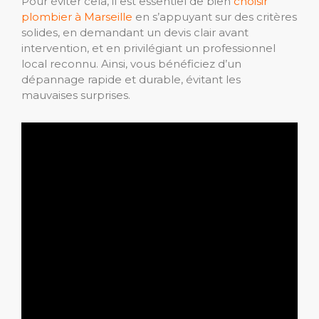
Pour éviter cela, il est essentiel de bien
choisir
plombier à Marseille
en s’appuyant sur des critères
solides, en demandant un devis clair avant
intervention, et en privilégiant un professionnel
local reconnu. Ainsi, vous bénéficiez d’un
dépannage rapide et durable, évitant les
mauvaises surprises.