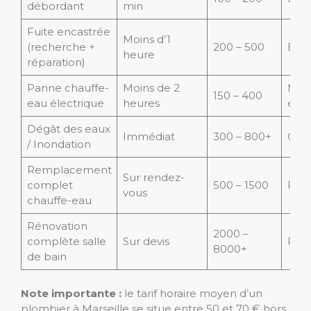
débordant
min
Fuite encastrée
Moins d’1
(recherche +
200 – 500
Élev
heure
réparation)
Panne chauffe-
Moins de 2
Moy
150 – 400
eau électrique
heures
élev
Dégât des eaux
Immédiat
300 – 800+
Crit
/ Inondation
Remplacement
Sur rendez-
complet
500 – 1500
Plan
vous
chauffe-eau
Rénovation
2000 –
complète salle
Sur devis
Plan
8000+
de bain
Note importante :
le tarif horaire moyen d’un
plombier à Marseille se situe entre 50 et 70 € hors