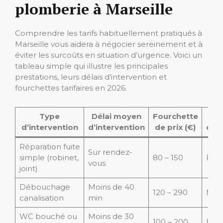
plomberie à Marseille
Comprendre les tarifs habituellement pratiqués à
Marseille vous aidera à négocier sereinement et à
éviter les surcoûts en situation d’urgence. Voici un
tableau simple qui illustre les principales
prestations, leurs délais d’intervention et
fourchettes tarifaires en 2026.
Type
Délai moyen
Fourchette
Ni
d’intervention
d’intervention
de prix (€)
d’u
Réparation fuite
Sur rendez-
simple (robinet,
80 – 150
Faib
vous
joint)
Débouchage
Moins de 40
120 – 290
Moy
canalisation
min
WC bouché ou
Moins de 30
100 – 200
Élev