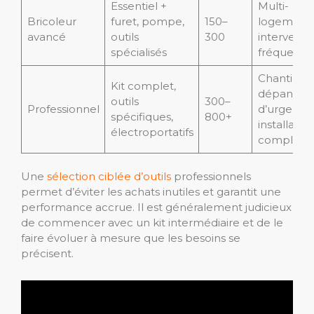
Essentiel +
Multi-
Bricoleur
furet, pompe,
150–
logements
avancé
outils
300
interventi
spécialisés
fréquente
Chantiers,
Kit complet,
dépannag
outils
300–
Professionnel
d’urgence
spécifiques,
800+
installatio
électroportatifs
complète
Une
sélection ciblée d’outils
professionnels
permet d’éviter les achats inutiles et garantit une
performance accrue. Il est généralement judicieux
de commencer avec un kit intermédiaire et de le
faire évoluer à mesure que les besoins se
précisent.