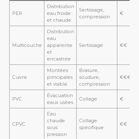
Distribution
Sertissage,
PER
eau froide
€
compression
et chaude
Distribution
eau
Multicouche
apparente
Sertissage
€€
et
encastrée
Montées
Brasure,
Cuivre
principales
soudure,
€€€
et visible
compression
Évacuation
PVC
Collage
€
eaux usées
Eau
chaude
Collage
CPVC
€€
sous
spécifique
pression