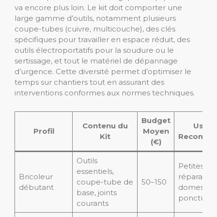
va encore plus loin. Le kit doit comporter une
large gamme d’outils, notamment plusieurs
coupe-tubes (cuivre, multicouche), des clés
spécifiques pour travailler en espace réduit, des
outils électroportatifs pour la soudure ou le
sertissage, et tout le matériel de dépannage
d’urgence. Cette diversité permet d’optimiser le
temps sur chantiers tout en assurant des
interventions conformes aux normes techniques.
Budget
Contenu du
Usag
Profil
Moyen
Kit
Recomma
(€)
Outils
Petites
essentiels,
Bricoleur
réparation
coupe-tube de
50–150
débutant
domestiq
base, joints
ponctuell
courants